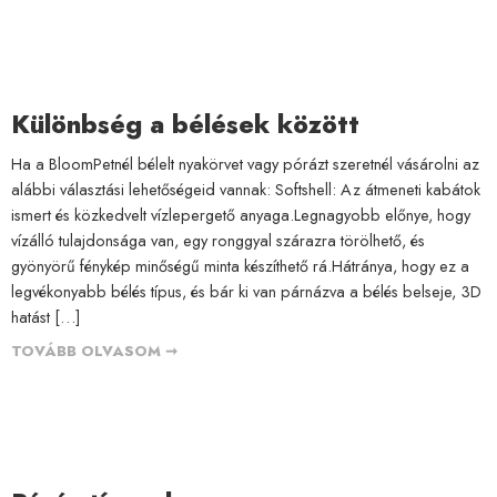
Különbség a bélések között
Ha a BloomPetnél bélelt nyakörvet vagy pórázt szeretnél vásárolni az
alábbi választási lehetőségeid vannak: Softshell: Az átmeneti kabátok
ismert és közkedvelt vízlepergető anyaga.Legnagyobb előnye, hogy
vízálló tulajdonsága van, egy ronggyal szárazra törölhető, és
gyönyörű fénykép minőségű minta készíthető rá.Hátránya, hogy ez a
legvékonyabb bélés típus, és bár ki van párnázva a bélés belseje, 3D
hatást […]
TOVÁBB OLVASOM ➞