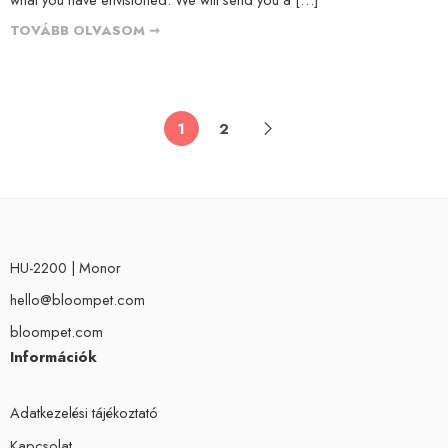
TOVÁBB OLVASOM ➞
1
2
HU-2200 | Monor
hello@bloompet.com
bloompet.com
Információk
Adatkezelési tájékoztató
Kapcsolat