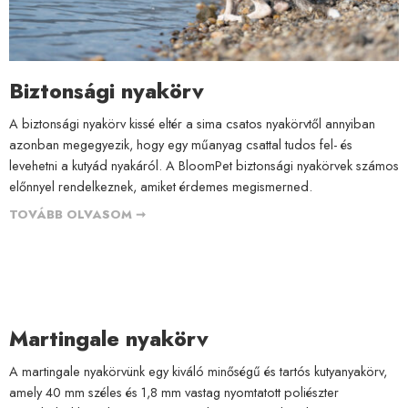
Biztonsági nyakörv
A biztonsági nyakörv kissé eltér a sima csatos nyakörvtől annyiban
azonban megegyezik, hogy egy műanyag csattal tudos fel- és
levehetni a kutyád nyakáról. A BloomPet biztonsági nyakörvek számos
előnnyel rendelkeznek, amiket érdemes megismerned.
TOVÁBB OLVASOM ➞
Martingale nyakörv
A martingale nyakörvünk egy kiváló minőségű és tartós kutyanyakörv,
amely 40 mm széles és 1,8 mm vastag nyomtatott poliészter