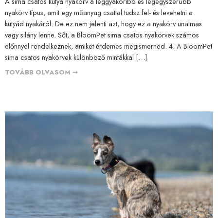
A sima csatos kutya nyakörv a leggyakoribb és legegyszerűbb
nyakörv típus, amit egy műanyag csattal tudsz fel- és levehetni a
kutyád nyakáról. De ez nem jelenti azt, hogy ez a nyakörv unalmas
vagy silány lenne. Sőt, a BloomPet sima csatos nyakörvek számos
előnnyel rendelkeznek, amiket érdemes megismerned. 4. A BloomPet
sima csatos nyakörvek különböző mintákkal […]
TOVÁBB OLVASOM ➞