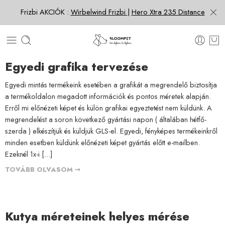
Frizbi AKCIÓK :
Wirbelwind Frizbi
|
Hero Xtra 235 Distance
Egyedi grafika tervezése
Egyedi mintás termékeink esetében a grafikát a megrendelő biztosítja
a termékoldalon megadott információk és pontos méretek alapján.
Erről mi előnézeti képet és külön grafikai egyeztetést nem küldünk. A
megrendelést a soron következő gyártási napon ( általában hétfő-
szerda ) elkészítjük és küldjük GLS-el. Egyedi, fényképes termékeinkről
minden esetben küldünk előnézeti képet gyártás előtt e-mailben.
Ezeknél 1x-i [...]
TOVÁBB OLVASOM ➞
Kutya méreteinek helyes mérése