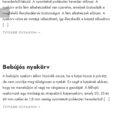
hevederből készül. A nyomtatott poliészter heveder előnyei: A
nyakörv erős fém alkatrészekkel van szerelve, amelyek biztosítják a
megfelelő illeszkedést és biztonságot. A fém alkatrészek előnyei: A
nyakörv színe és mintája választható, így illeszkedik a kutyád stílusához
[…]
TOVÁBB OLVASOM ➞
Bebújós nyakörv
A bebújós nyakörv akkor húzódik össze, ha a kutya húzza a pórázt,
de nem szorítja meg túlságosan a nyakát. Ez segít a kutyának abban,
hogy ne meneküljön el vagy ne rángassa a gazdáját. A félfojtó
nyakörvünk egy minőségi és strapabíró kutyanyakörv, amely 20, 25 és
40 mm széles és 1,8 mm vastag nyomtatott poliészter hevederből […]
TOVÁBB OLVASOM ➞