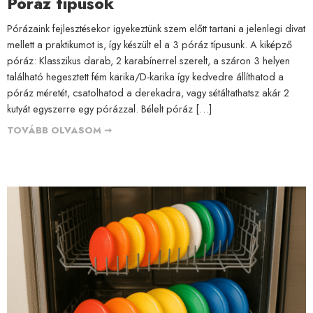
Póráz típusok
Pórázaink fejlesztésekor igyekeztünk szem előtt tartani a jelenlegi divat
mellett a praktikumot is, így készült el a 3 póráz típusunk. A kiképző
póráz: Klasszikus darab, 2 karabínerrel szerelt, a száron 3 helyen
található hegesztett fém karika/D-karika így kedvedre állíthatod a
póráz méretét, csatolhatod a derekadra, vagy sétáltathatsz akár 2
kutyát egyszerre egy pórázzal. Bélelt póráz […]
TOVÁBB OLVASOM ➞