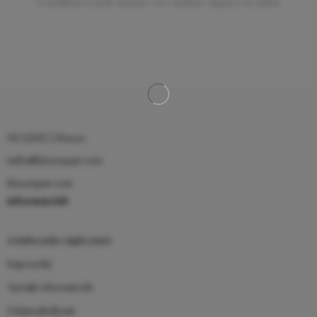
A beállított szűrők alapján nem találtam egyező terméket.
HU-2200 | Monor
hello@bloompet.com
bloompet.com
Információk
Adatkezelési tájékoztató
Kapcsolat
Termék információk
Üzletszabályzat