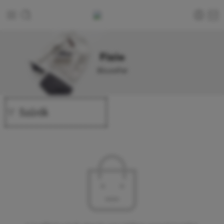
Fizio
BloomPet
Szűrők