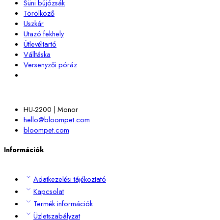
Süni bújózsák
Törölköző
Uszkár
Utazó fekhely
Útlevéltartó
Válltáska
Versenyzői póráz
HU-2200 | Monor
hello@bloompet.com
bloompet.com
Információk
Adatkezelési tájékoztató
Kapcsolat
Termék információk
Üzletszabályzat