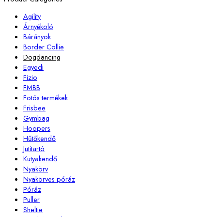
Agility
Árnyékoló
Bárányok
Border Collie
Dogdancing
Egyedi
Fizio
FMBB
Fotós termékek
Frisbee
Gymbag
Hoopers
Hűtőkendő
Jutitartó
Kutyakendő
Nyakörv
Nyakörves póráz
Póráz
Puller
Sheltie