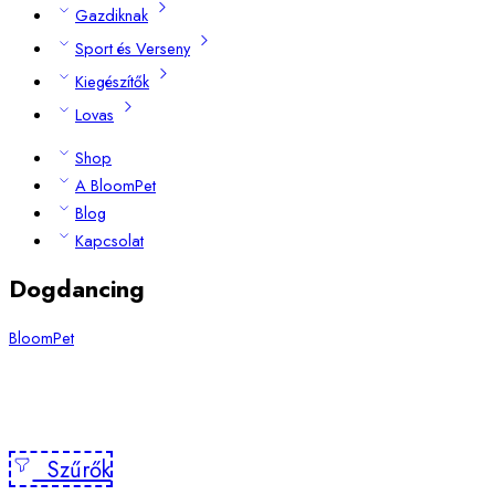
Gazdiknak
Sport és Verseny
Kiegészítők
Lovas
Shop
A BloomPet
Blog
Kapcsolat
Dogdancing
BloomPet
Szűrők