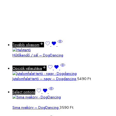
Tovább olvasom
Hűtőkendő / sál – DogDancing
Opciók választása
Jutalomfalat tartó – nagy – Dogdancing
5490
Ft
Select options
Sima nyakörv – DogDancing
3590 Ft