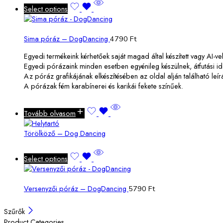
Select options
Sima póráz – DogDancing
4790 Ft
Egyedi termékeink kérhetőek saját magad által készített vagy AI-ve
Egyedi pórázaink minden esetben egyénileg készülnek, átfutási i
Az póráz grafikájának elkészítésében az oldal alján található leír
A pórázak fém karabínerei és karikái fekete színűek.
Tovább olvasom
Törölköző – Dog Dancing
Select options
Versenyzői póráz – DogDancing
5790 Ft
Szűrők
Product Categories