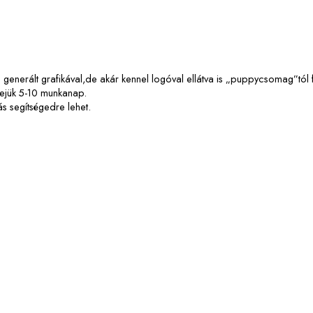
l generált grafikával,de akár kennel logóval ellátva is „puppycsomag”tól f
dejük 5-10 munkanap.
ás segítségedre lehet.